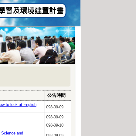
公告時間
o look at English
098-09-09
098-09-09
098-09-10
cience and
098-09-09