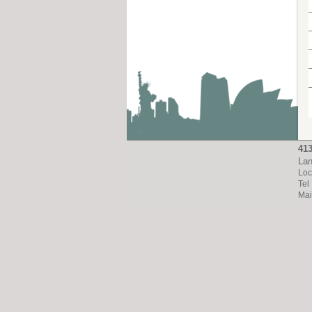
4
Lan
Loc
Tel
Ma