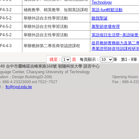
Technology
P4-3-2
補救教學、精英教學、短期英語課程
英語-fun輕鬆活動
P4-5-2
舉辦外語自主性學習活動
聽我聖誕
P4-5-2
舉辦外語自主性學習活動
萬聖節使壞有理
P4-5-2
舉辦外語自主性學習活動
英語假日生活營~美語味蕾
提昇教師實務能力及第二專
P4-4-3
舉辦教師第二專長商管認證課程
專業證照師資培訓課程研
跳至：
頁
每頁顯示：
筆 第1 - 
1349 台中市霧峰區吉峰東路168號 朝陽科技大學 語言中心
guage Center, Chaoyang University of Technology
ation：Design Building(D-208)
Opening Hour
：886-4-23323000 ext 7522~7527
Fax：886-4-23
il：
flc@cyut.edu.tw