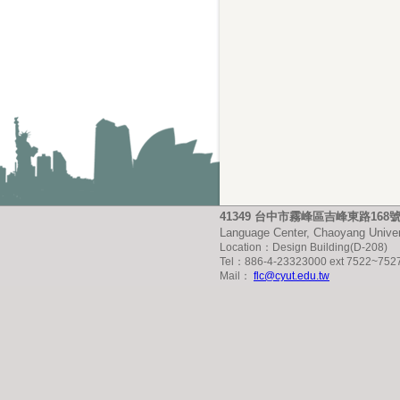
41349 台中市霧峰區吉峰東路16
Language Center, Chaoyang Univer
Location：Design Building(D-208)
Tel：886-4-23323000 ext 7522~752
Mail：
flc@cyut.edu.tw