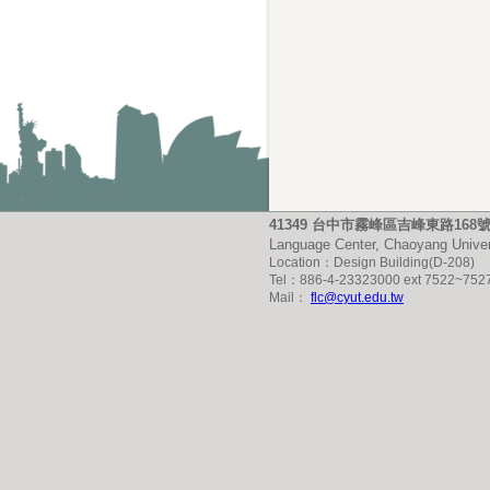
41349 台中市霧峰區吉峰東路16
Language Center, Chaoyang Univer
Location：Design Building(D-208)
Tel：886-4-23323000 ext 7522~752
Mail：
flc@cyut.edu.tw