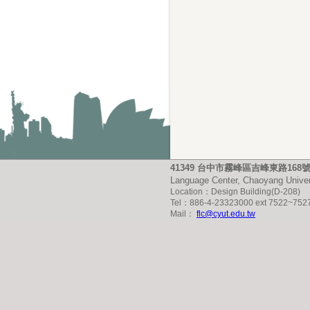
41349 台中市霧峰區吉峰東路16
Language Center, Chaoyang Univer
Location：Design Building(D-208)
Tel：886-4-23323000 ext 7522~752
Mail：
flc@cyut.edu.tw