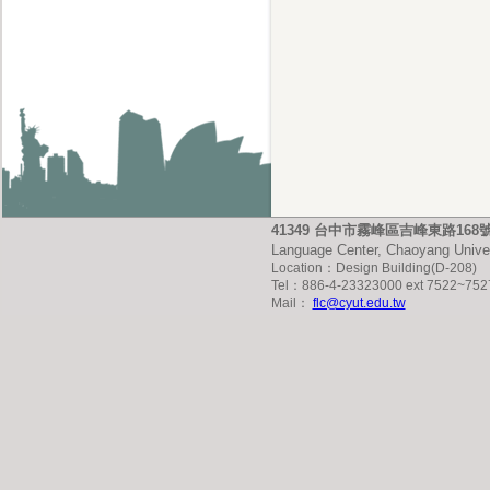
41349 台中市霧峰區吉峰東路16
Language Center, Chaoyang Univer
Location：Design Building(D-208)
Tel：886-4-23323000 ext 7522~752
Mail：
flc@cyut.edu.tw