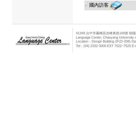
國內訪客
41349 台中市霧峰區吉峰東路168號 
Language Center, Chaoyang University 
Location：Design Building 2F(D-208) Op
Tel：(04) 2332-3000 EXT 7522~7525 E-