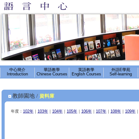
中心簡介
華語教學
英語教學
外語E學苑
Introduction
Chinese Courses
English Courses
Self-learning
教師園地 /
資料庫
:::
年度：
102年
｜
103年
｜
104年
｜
105年
｜
106年
｜
107年
｜
108年
｜
109年