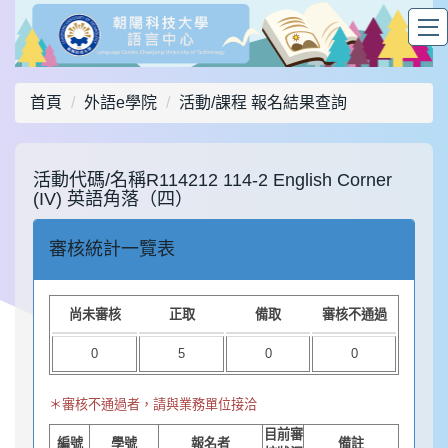
首頁
外語e學院
活動/課程 報名結果查詢
活動代碼/名稱
R114212 114-2 English Corner
(IV) 英語角落（四）
審核統計一覽表
尚未審核
正取
備取
審核不通過
0
5
0
0
＊審核不通過者，請與業務單位接洽
目前審
編號
學號
報名者
備註