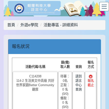
首頁
外語e學院
活動專區 - 詳細資料
報名狀況
錄(備)
報名
活動代碼/名稱
取人數
查詢
方式
C114208
待審：
請到
114-2 生活英文中高級 共好
0名
語言
報名
世界家園Better Community
正取：
中心
截止
觀摩
0 名
查詢
(0/0)
備取：
0 名
(0/0)