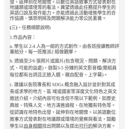
發，延伸到在地關懷。以數位英語敘事方式發表對在
地議題或環境等的看法。冀望透過此任務提升學生的
英語口說及寫作能力。亦能透過此活動增進學生的合
作協調、慎思明辨及問題解決能力等公民素養。
(
三
)
、任務細節說明
:
1.
作品內容：
a.
學生以
2-
4
人為一組的方式創作，由各班授課教師評
量給分，每一班推派
2
組做觀摩。
b.
透過至少
6
張照片
或圖片
(
包含現況、問題、解決方
式、可能的益處
)
，錄製
3-5
分鐘的英文影音檔
(
需組員
每位都有台詞且正臉入鏡，親自配音、上字幕
)
。
c.
建議以各院專長和
SDGs
概念融入設計並針對其成
長或求學的地方、區 域或國家等深度文化特色之英文
敘述介紹。介紹內容可包含但不限以下範例，如歷史
典故、特殊人文、地方演進過程、在地獨有特色等。
從認識在地特色出發，延伸到在地關懷。
以英語數位
敘事方式發表對在地議題或環境的覺察與看法，鼓勵
學生以
自身相關
找出問題以及提出
可行的
解決方案。