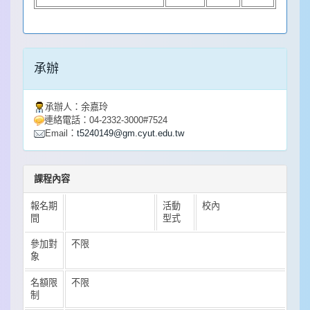
承辦
承辦人：
余嘉玲
連絡電話：
04-2332-3000#7524
Email：
t5240149@gm.cyut.edu.tw
課程
內容
報名期
活動
校內
間
型式
參加對
不限
象
名額限
不限
制