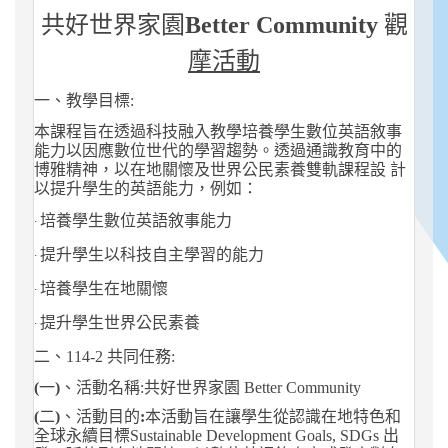
共好世界家園
Better
Community
觀
摩活動
一、教學目標
:
本課程旨在透過科技融入教學培養學生數位英語敘事
能力以因應數位世代的學習趨勢。透過通識教育中的
博雅精神，以在地關懷及世界公民素養雙軌課程設 計
以提升學生的英語能力，例如：
∙
培養學生數位英語敘事能力
∙
提升學生以科技自主學習的能力
∙
培養學生在地關懷
∙
提升學生世界公民素養
二、
114-2
共同任務
:
(
一
)
、活動名
稱
:
共好世界家園
Better Community
(
二
)
、活動目的
:
本活動旨在讓學生從認識在地特色和
全球永續目標
Sustainable Development Goals, SDGs
出