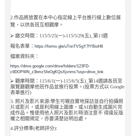
2.
作品將放置在本中心指定線上平台進行線上數位展
覽，以供各班互相觀摩。
⮚
繳交時間：
115/5/25(
一
)-115/5/29(
五
)_
第
13
週
報名表單：
https://forms.gle/uTnnTVSgY7fYBioH8
檔案資料夾：
https://drive.google.com/drive/folders/123FD-
c9DOPWN_z3bmzSfeOgKQsXjvnms?usp=drive_link
⮚
觀摩時間：
115/6/1(
一
)-115/6/5(
五
)_
第
14
週請各班至
展覽廳觀摩他班作品並進行投票。
(
投票方式以
Google
表單進行
)
3.
照片及影片來源
:
學生可親自實地探訪並自行拍攝照
片或影片，或是利用線上圖庫，或
AI
自動生成圖片完
成作品。惟使用他人照片及影片時須注意不 得違反版
權之相關規定，亦要清楚註明出處。
4.
評分標準
(
老師評分
):