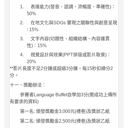
1.
表達能力
(
發音、語調、流暢度、準確性
)
：
50%
2.
在地文化與
SDGs
實現之關聯性與創意呈現
: 15%
3.
文字內容
(
切題性、組織結構、內容連貫
性
)
：
15%
4.
視覺設計與效果
(PPT
排版或影片取景
)
：
20%
**
影片長度不足
2
分鐘或超過
3
分鐘，每
15
秒扣總分
2
分。
十一、獎勵辦法：
參賽者
Language Buffet
自學加
3
分
(
需成功上傳所
有要求的資料
)
第一名
:
頒發獎勵金
3,000
元
(
禮卷
)
及獎狀乙紙
第二名
:
頒發獎勵金
2,500
元
(
禮卷
)
及獎狀乙紙