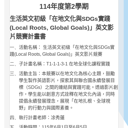
114
2
年度第
學期
生活英文初級「在地文化與
SDGs
實踐
(Local Roots, Global Goals)
」英文影
片競賽計畫書
一、
活動名稱：
生活英文初級「在地文化與
SDGs
實
踐
(Local Roots, Global Goals)
」英文影片競賽
二、
子計畫名稱：
T1-1-1-3-1
在地全球化課程實踐
三、
活動主旨：本競賽以在地文化為核心主題，鼓勵
學生製作英語影片，探索其與聯合國永續發展目
標（
SDGs
）之間的連結與實踐可能。透過影片創
作，學生能以創意方式詮釋在地文化內涵，同時
提倡永續發展理念，展現「在地扎根、全球視
野」的行動力與國際素養。
四、
執行計畫老師：凃秀蓮
五、
活動時間：
115
年
6
月
1
日至
6
月
5
日