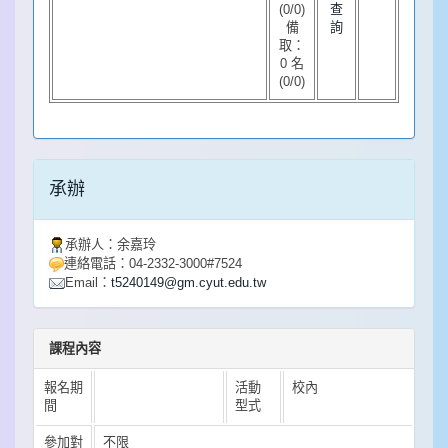
(0/0)
查
備
詢
取：
0 名
(0/0)
承辦
承辦人：
余嘉玲
連絡電話：
04-2332-3000#7524
Email：
t5240149@gm.cyut.edu.tw
課程
內容
報名期
活動
校內
間
型式
參加對
不限