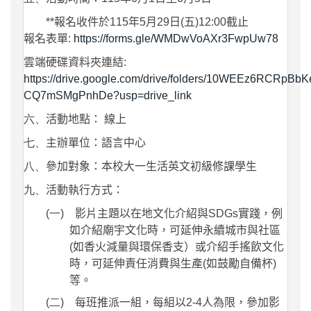
**
報名收件於
115
年
5
月
29
日
(
五
)12:00
截止
報名表單
:
https://forms.gle/WMDwVoAXr3FwpUw78
雲端硬碟資料夾連結
:
https://drive.google.com/drive/folders/10WEEz6RCRpBb
CQ7mSMgPnhDe?usp=drive_link
六、
活動地點：
線上
七、
主辦單位：語言中心
八、
參加對象：本校大一生活英文初級修課學生
九、
活動執行方式：
(一)
影片主題以在地文化介紹與
SDGs
實踐，例
如介紹廟宇文化時，可延伸永續城市與社區
(
如香火減量與環保香支）或介紹手搖飲文化
時，可延伸責任消費與生產
(
如鼓勵自備杯
)
等。
(二)
每班推派一組，每組以
2-4
人為限，參加影