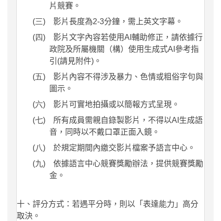
片競賽。
(三)
影片長度為
2-3
分鐘，需上英文字幕。
(四)
影片文字內容若使用
AI
輔助修正，請依據行
政院及所屬機關（構）使用生成式
AI
參考指
引
(
請見附件
)
。
(五)
影片內容不得涉及暴力、色情或粗俗字句與
圖示。
(六)
影片可實地拍攝或以簡報方式呈現。
(七)
所有成員需親自錄製影片，不得以
AI
生成語
音，同時以不戴口罩正面入鏡。
(八)
於規定期間內繳交影片檔案予語言中心。
(九)
依據語言中心競賽獎勵辦法，提供競賽獎勵
金。
十、評分方式：若遇平分時，則以「表達能力」高分
取決。