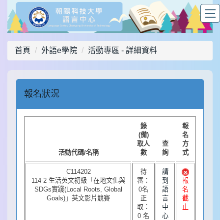
首頁
外語e學院
活動專區 - 詳細資料
報名狀況
錄
報
(備)
名
取人
查
方
活動代碼/名稱
數
詢
式
C114202
待
請
114-2 生活英文初級「在地文化與
審：
到
報
SDGs實踐(Local Roots, Global
0名
語
名
Goals)」英文影片競賽
正
言
截
取：
中
止
0 名
心