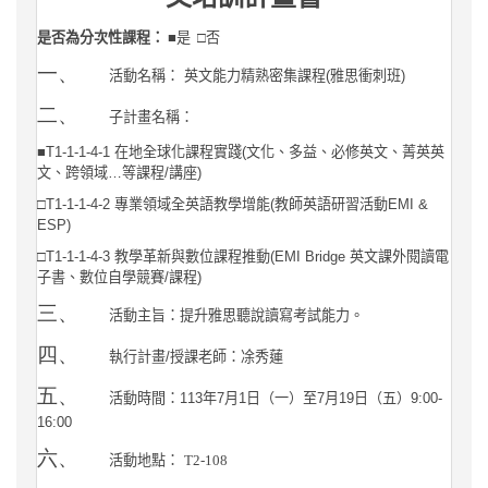
是否為分次性課程：
■是
□否
一、
活動名稱：
英文能力精熟密集課程
(
雅思衝刺班
)
二、
子計畫名稱：
■
T1-1-1-4-1
在地全球化課程實踐
(
文化、多益、必修英文、菁英英
文、跨領域
…
等課程
/
講座
)
□
T1-1-1-4-2
專業領域全英語教學增能
(
教師英語研習活動
EMI &
ESP)
□
T1-1-1-4-3
教學革新與數位課程推動
(EMI Bridge
英文課外閱讀電
子書、數位自學競賽
/
課程
)
三、
活動主旨：提升雅思聽說讀寫考試能力。
四、
執行計畫
/
授課老師：凃秀蓮
五、
活動時間：
113
年
7
月
1
日（一）至
7
月
19
日（五）
9:00-
16:00
六、
活動地點：
T2-108