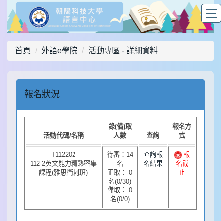
首頁
外語e學院
活動專區 - 詳細資料
報名狀況
錄(備)取
報名方
活動代碼/名稱
人數
查詢
式
T112202
待審：14
查詢報
報
112-2英文能力精熟密集
名
名結果
名截
課程(雅思衝刺班)
正取： 0
止
名(0/30)
備取： 0
名(0/0)