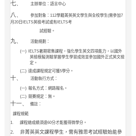
七、
主辦單位：語言中心
八、
參加對象：
112
學籍菁英英文學生與全校學生
(
需參加
7
月
20
日
IELTS
英檢考試或有
IELTS
考
試經驗。
九、
活動規劃：
(一)
IELTS
暑期密集課程，強化學生英文四項能力，以國外
英檢模擬測驗掌握學生學習成效並參加國外正式英文檢
定。
(二)
達成課程規定可獲
5
學分。
十、
活動執行方式：
(一)
報名方式：網路報名。
(二)
競賽規定：無。
十一、
備註：
課程規範
1.
課程總成績須達
60
分才能獲得微學分。
2.
非菁英英文課程學生，需有雅思考試經驗始能參