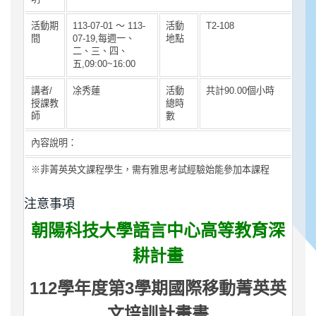
活動期
113-07-01 ～ 113-
活動
T2-108
間
07-19,每週一、
地點
二、三、四、
五,09:00~16:00
講者/
凃秀蓮
活動
共計90.00個小時
授課教
總時
師
數
內容說明：
※非菁英英文課程學生，需有雅思考試經驗始能參加本課程
注意事項
朝陽科技大學語言中心
高等教育深
耕計畫
112
3
學年度第
學期國際移動菁英英
文培訓計畫書