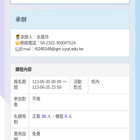
承辦
承辦人：
余嘉玲
連絡電話：
04-2332-3000#7524
Email：
t5240149@gm.cyut.edu.tw
課程
內容
報名期
113-05-30 00:00 ～
活動
校內
間
113-06-25 23:59
型式
參加對
不限
象
名額限
正取
30
人，備取
0
人
制
費用說
免費
明