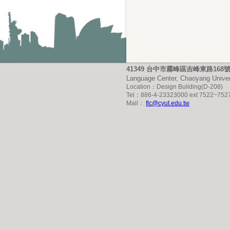
41349 台中市霧峰區吉峰東路16
Language Center, Chaoyang Univer
Location：Design Building(D-208)
Tel：886-4-23323000 ext 7522~752
Mail：
flc@cyut.edu.tw