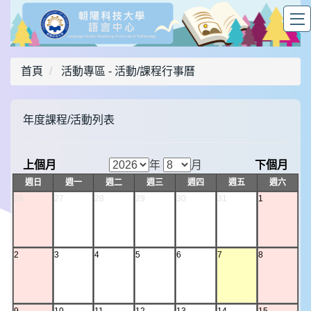
首頁
活動專區 -
活動/課程行事曆
年度課程/活動列表
上個月
年
月
下個月
週日
週一
週二
週三
週四
週五
週六
26
27
28
29
30
31
1
2
3
4
5
6
7
8
9
10
11
12
13
14
15